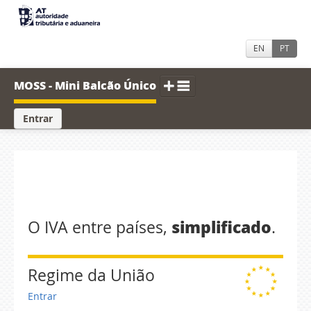
EN
PT
MOSS - Mini Balcão Único
Entrar
O que é?
Orientações
Documentação
FAQ
simplificado
O IVA entre países,
.
Regime da União